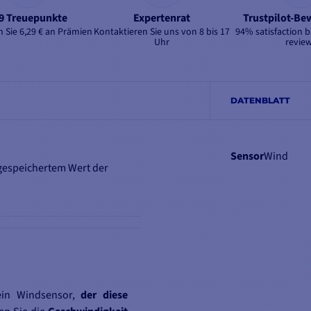
9 Treuepunkte
Expertenrat
Trustpilot-B
 Sie 6,29 € an Prämien
Kontaktieren Sie uns von 8 bis 17
94% satisfaction 
Uhr
revie
DATENBLATT
Sensor
Wind
t gespeichertem Wert der
ein Windsensor,
der diese