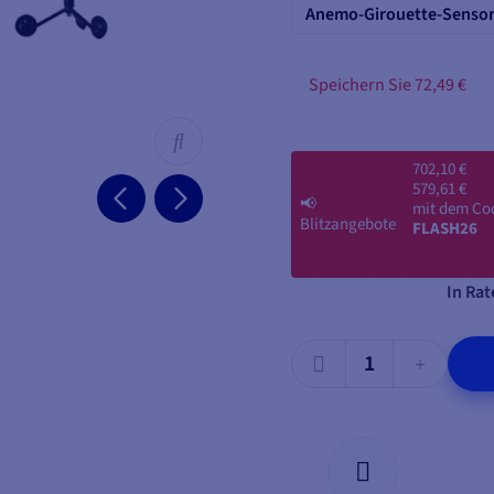
Anemo-Girouette-Sensor 
Speichern Sie 72,49 €
702,10 €
579,61 €
📢
mit dem Co
Blitzangebote
FLASH26
In Rat