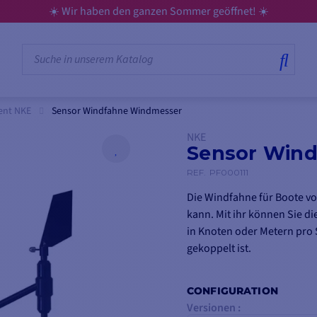
☀️ Wir haben den ganzen Sommer geöffnet! ☀️
ent NKE
Sensor Windfahne Windmesser
NKE
Sensor Win
REF.
PF000111
Die Windfahne für Boote vo
kann. Mit ihr können Sie d
in Knoten oder Metern pro
gekoppelt ist.
Wird mit Windfahne Windmess
CONFIGURATION
Versionen :