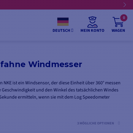
0
MEIN KONTO
WAGEN
DEUTSCH
dfahne Windmesser
n NKE ist ein Windsensor, der diese Einheit über 360° messen
ie Geschwindigkeit und den Winkel des tatsächlichen Windes
 Sekunde ermitteln, wenn sie mit dem Log Speedometer
er allein geliefert.
3 MÖGLICHE OPTIONEN