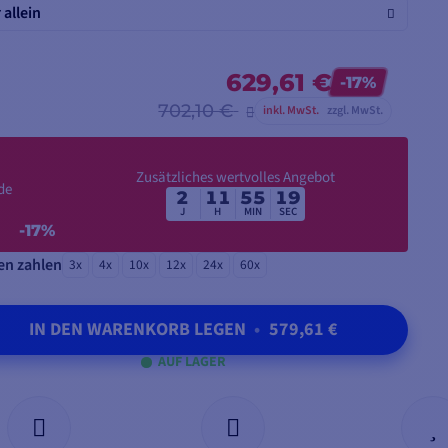
allein
629,61 €
-17%
702,10 €
inkl. MwSt.
zzgl. MwSt.
Zusätzliches wertvolles Angebot
de
2
11
55
17
J
H
MIN
SEC
-17%
en zahlen
3x
4x
10x
12x
24x
60x
IN DEN WARENKORB LEGEN
•
579,61 €
AUF LAGER