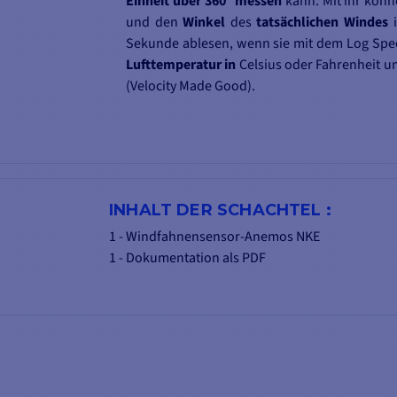
Einheit über 360° messen
kann. Mit ihr könn
und den
Winkel
des
tatsächlichen
Windes
i
Sekunde ablesen, wenn sie mit dem Log Spee
Lufttemperatur in
Celsius oder Fahrenheit u
(Velocity Made Good).
INHALT DER SCHACHTEL :
1 - Windfahnensensor-Anemos NKE
1 - Dokumentation als PDF