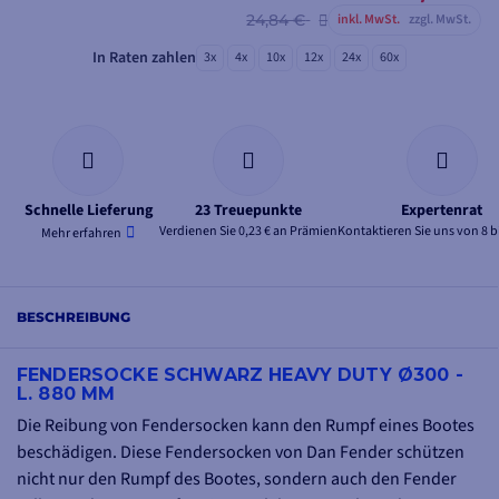
24,84 €
inkl. MwSt.
zzgl. MwSt.
In Raten zahlen
3x
4x
10x
12x
24x
60x
Schnelle Lieferung
23 Treuepunkte
Expertenrat
Verdienen Sie 0,23 € an Prämien
Kontaktieren Sie uns von 8 b
Mehr erfahren
BESCHREIBUNG
FENDERSOCKE SCHWARZ HEAVY DUTY Ø300 -
L. 880 MM
Die Reibung von Fendersocken kann den Rumpf eines Bootes
beschädigen. Diese Fendersocken von Dan Fender schützen
nicht nur den Rumpf des Bootes, sondern auch den Fender