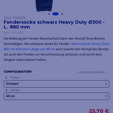
DAN-FENDER
Fendersocke schwarz Heavy Duty Ø300 -
L. 880 mm
REF.
FC-1232
Die Reibung der Fender-Rammschutz kann den Rumpf Ihres Bootes
beschädigen. Die schwarze Socke für Fender
-Rammschutz Heavy Duty
Ø30 cm mit einer Länge von 88 cm
wird sowohl den Rumpf des Bootes
als auch den Fender vor Verschmutzung schützen und somit eine
längere Lebensdauer haben.
Außerdem können Sie sie ganz einfach in die Waschmaschine stecken.
CONFIGURATION
4 MÖGLICHE OPTIONEN
Farbe :
Schwarz
Länge :
88 cm
23,70 €